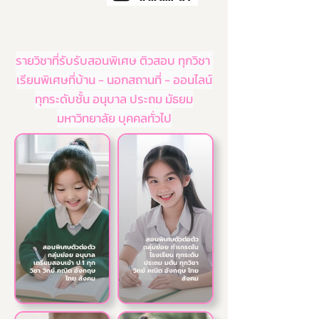
รายวิชาที่รับรับสอนพิเศษ ติวสอบ ทุกวิชา
เรียนพิเศษที่บ้าน - นอกสถานที่ - ออนไลน์
ทุกระดับชั้น อนุบาล ประถม มัธยม
มหาวิทยาลัย บุคคลทั่วไป
สอนพิเศษตัวต่อตัว
สอนพิเศษตัวต่อตัว
กลุ่มย่อย ทำเกรดใน
กลุ่มย่อย อนุบาล
โรงเรียน ทุกระดับ
เตรียมสอบเข้า ป.1 ทุก
ประถม มต้น ทุกวิชา
วิชา วิทย์ คณิต อังกฤษ
วิทย์ คณิต อังกฤษ ไทย
ไทย สังคม
สังคม