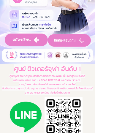
สมัครเรียน
ติดต่อ-สอบถาม
ศูนย์ ติวเตอร์จุฬา อันดับ 1
ศูนย์จุฬา จัดหาครูสอนตัวต่อตัว ติวเตอร์สอนพิเศษ ที่ใหญ่ที่สุดในประเทศ
เตรียมสอบเข้า ป.1 ม.1 ม.4 TCAS TPAT TGAT และติวสอบวัดระดับ
หาครูติวสอบ เรียนพิเศษที่บ้าน - นอกสถานที่ - ออนไลน์
ติวเข้มทำเกรด ทุกระดับชั้น อนุบาล ประถม มัธยม มหาวิทยาลัย บุคคลทั่วไป โดย ติวเตอร์
จาก จุฬาฯ และ มหาวิทยาลัยชั้นนำทั่วประเทศ