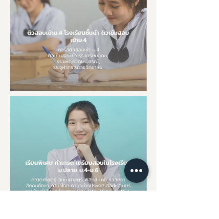
ติวสอบเข้าม.4 โรงเรียนชั้นนำ ติวเข้มสอบ
เข้าม.4
คอร์สติวสอบเข้า ม.4
ติวเข้มสอบเข้า รร.เตรียมอุดม,
รร.มหิดลวิทยานุสรณ์,
รร.จุฬาภรณราชวิทยาลัย,
เรียนพิเศษ ทำเกรด เตรียมสอบในโรงเรียน
ม.ปลาย ม.4-ม.6
คณิตศาสตร์ วิทยาศาสตร์ ฟิสิกส์ เคมี ชีววิทยา
สังคมศึกษา ภาษาไทย ภาษาต่างประเทศ ศิลปะ ดนตรี
การบ้านทั่วไป เตรียมสอบ GAT PAT, TCAS, O-NET,
CU-TEP, TU-GET, IGCSE, CU-AAT, CU-BEST,
SAT, TOEIC, TOEFL, IELTS,
A-level 9 วิชาสามัญ หาติวเตอร์ติวสอบรับตรง และ
วิชาอื่นๆ