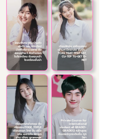
สอนพิเศษ ตามบ้านตัว
ต่อตัว และ ออนไลน์
เรียนพิเศษ เตรียมสอบ
มัธยมต้น-ม.ปลาย ติว
เข้ามหาวิทยาลัย ชั้นนำ ,
สอบเข้าม.1 ติวทำเกรด
TCAS TGAT TPAT SAT,
ในโรงเรียน ติวสอบเข้า
CU-TEP TU-GET O-
โรงเรียนชั้นนำ
NET
Private Course for
เรียนภาษาอังกฤษ ติว
international
เพื่อสอบTOEIC TOFLE
student all GRADE1-
เรียนภาษา ไทย จีน ฝรั่ง
GRADE12 หลักสูตร
เศษ เยอรมัน ฝึกพูด
อินเตอร์ทุกระดับชั้น ทุก
อ่าน เขียน grammar
วิชา