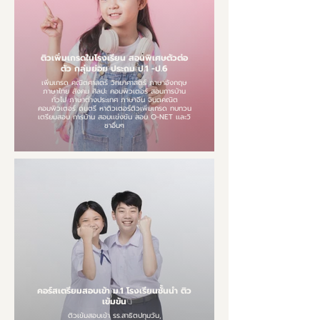
ติวเพิ่มเกรดในโรงเรียน สอนพิเศษตัวต่อ
ตัว กลุ่มย่อย ประถม ป.1 -ป.6
เพิ่มเกรด คณิตศาสตร์ วิทยาศาสตร์ ภาษาอังกฤษ
ภาษาไทย สังคม ศิลปะ คอมพิวเตอร์ สอนการบ้าน
ทั่วไป ภาษาต่างประเทศ ภาษาจีน จินตคณิต
คอมพิวเตอร์ ดนตรี หาติวเตอร์ติวเพิ่มเกรด ทบทวน
เตรียมสอบ การบ้าน สอบเเข่งขัน สอบ O-NET เเละวิ
ชาอื่นๆ
คอร์สเตรียมสอบเข้า ม.1 โรงเรียนชั้นนำ ติว
เข้มข้น
ติวเข้มสอบเข้า รร.สาธิตปทุมวัน,