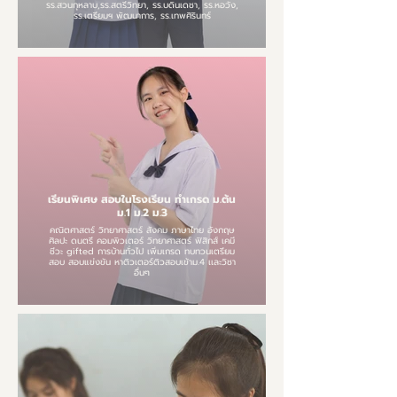
รร.สวนกุหลาบ,รร.สตรีวิทยา, รร.บดินเดชา, รร.หอวัง,
รร.เตรียมฯ พัฒนาการ, รร.เทพศิรินทร์
เรียนพิเศษ สอบในโรงเรียน ทำเกรด ม.ต้น
ม.1 ม.2 ม.3
คณิตศาสตร์ วิทยาศาสตร์ สังคม ภาษาไทย อังกฤษ
ศิลปะ ดนตรี คอมพิวเตอร์ วิทยาศาสตร์ ฟิสิกส์ เคมี
ชีวะ gifted การบ้านทั่วไป เพิ่มเกรด ทบทวนเตรียม
สอบ สอบแข่งขัน หาติวเตอร์ติวสอบเข้าม.4 เเละวิชา
อื่นๆ