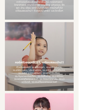
หาติวเตอร์สอนพิเศษวิชาพื้นฐาน คณิตศาสตร์
วิทยาศาสตร์ ภาษาอังกฤษ ภาษาไทย phonics ฝึก
พูด อ่าน เขียน เชาว์ปัญญา กีฬา การบ้านทั่วไป
เตรียมสอบเข้าป.1 ติวสอบเข้าสาธิต เเละวิชาอื่นๆ
คอร์สติวสอบเข้า ป.1, เตรียมสอบเข้าป.1
ติวเข้มสอบเข้า รร.สาธิตจุฬา, รร.สาธิตเกษตร,
รร.สาธิต มศว., ประสานมิตร, รร.สาธิต ม.รามคำแหง,
รร.สาธิต ม.สวนสุนันทา, รร.เซนคาร์เบรียล,
รร.กรุงเทพคริสเตียน, รร.อัสสัมชัญ, รร.ราชินีบน,
รร.พระพฤทัยคอนแวนด์, รร.วัฒนาวิทยาลัย, รร.มา
แตร์เดอี, รร.เซนต์โยเซฟคอนแวนด์