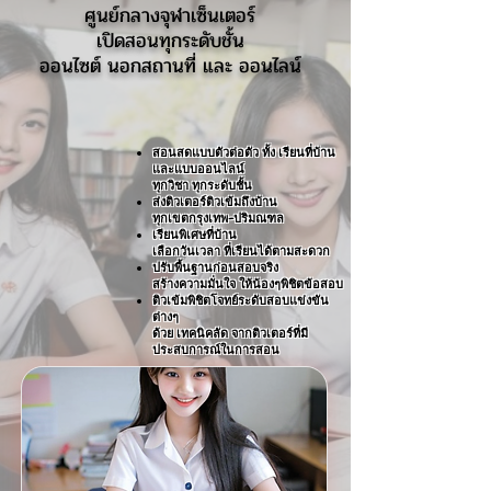
ศูนย์กลางจุฬาเซ็นเตอร์
เปิดสอนทุกระดับชั้น
ออนไซต์ นอกสถานที่ และ ออนไลน์
สอนสดแบบตัวต่อตัว ทั้ง เรียนที่บ้าน
และแบบออนไลน์
ทุกวิชา ทุกระดับชั้น
ส่งติวเตอร์ติวเข้มถึงบ้าน
ทุกเขตกรุงเทพ-ปริมณฑล
เรียนพิเศษที่บ้าน
เลือกวันเวลา ที่เรียนได้ตามสะดวก
ปรับพื้นฐานก่อนสอบจริง
สร้างความมั่นใจ ให้น้องๆพิชิตข้อสอบ
ติวเข้มพิชิตโจทย์ระดับสอบแข่งขัน
ต่างๆ
ด้วย เทคนิคลัด จากติวเตอร์ที่มี
ประสบการณ์ในการสอน