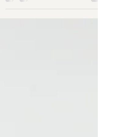
พยายามมาก เนื่องจากเป็นการสอบระดับสูงของ
มัธยมศึกษาตอนปลาย ดังนั้น นี่คือขั้นตอนการเตรียม
สอบ A L